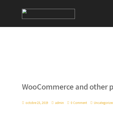
WooCommerce and other p
octobre 23, 2019
admin
0 Comment
Uncategorize
WooCommerce tested theme for easy shop and eComme