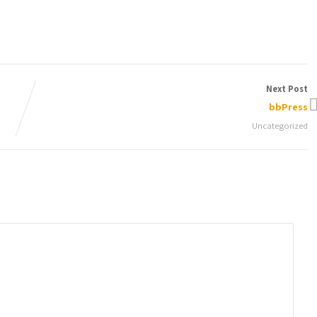
or portfolio choices.
Next Post
bbPress
Uncategorized