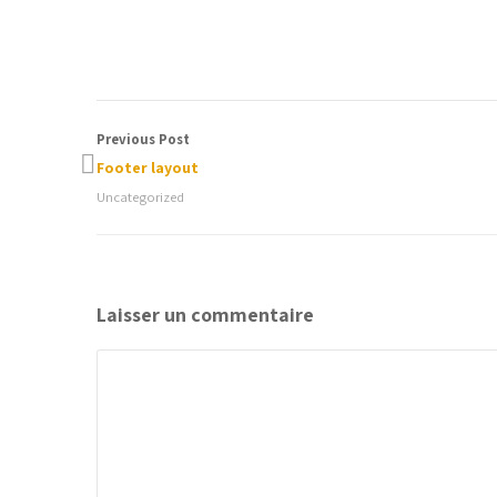
gallery and other portfolio plugins tested for gallery 
Previous Post
Footer layout
Uncategorized
Laisser un commentaire