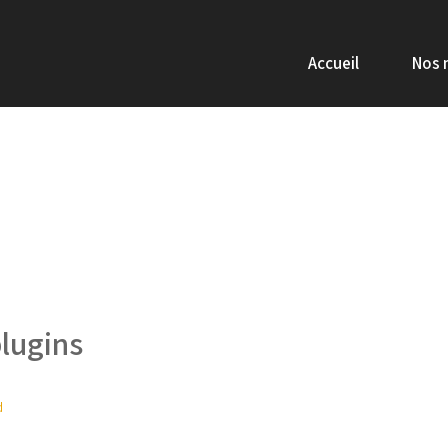
Accueil
Nos 
lugins
d
rce as well as Contact form 7 tested for forms and NextGen