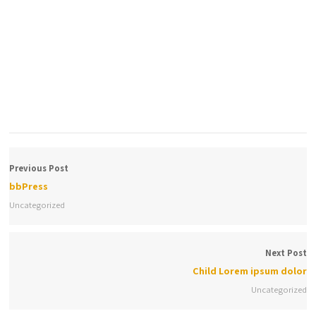
custom widget and custom content the way you want to use
them and place them. Use of dynamic Facebook Feeds and
Twitter feeds and
social icons and chat are among others that can be readily
used.
Previous Post
bbPress
Uncategorized
Next Post
Child Lorem ipsum dolor
Uncategorized