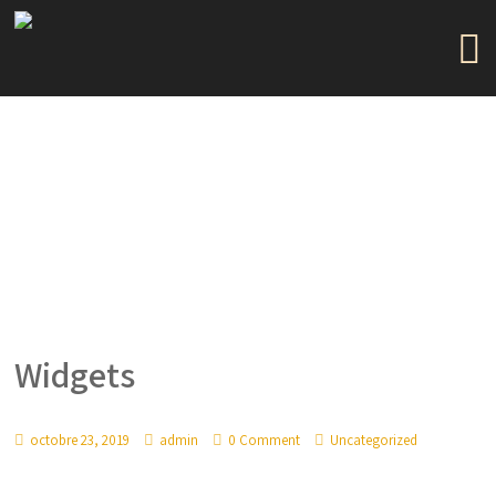
Widgets
octobre 23, 2019
admin
0 Comment
Uncategorized
Fully widgetized sidebars, header area and footer for easy